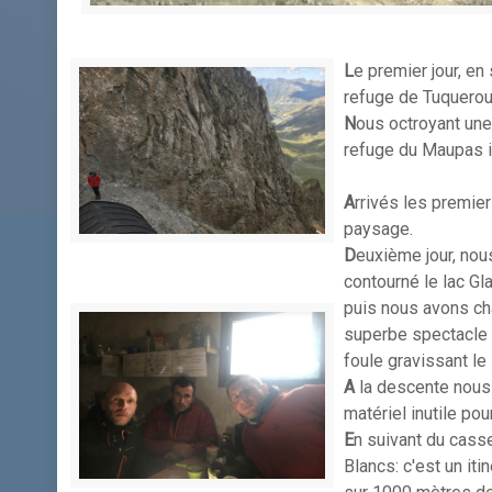
L
e premier jour, e
refuge de Tuquerou
N
ous octroyant une
refuge du Maupas i
A
rrivés les premier
paysage.
D
euxième jour, nou
contourné le lac Gl
puis nous avons cha
superbe spectacle 
foule gravissant l
A
la descente nous
matériel inutile pou
E
n suivant du cass
Blancs: c'est un it