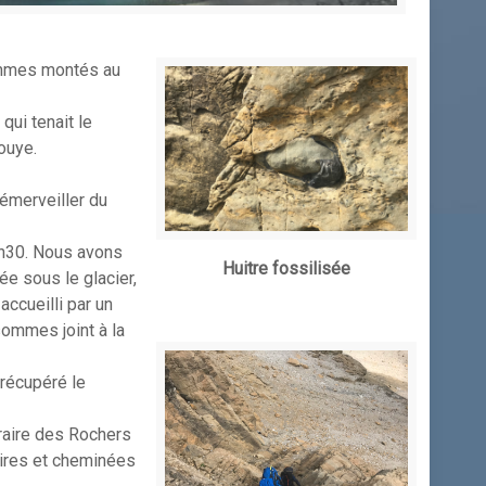
sommes montés au
qui tenait le
ouye.
'émerveiller du
 5h30. Nous avons
Huitre fossilisée
ée sous le glacier,
ccueilli par un
sommes joint à la
récupéré le
raire des Rochers
 vires et cheminées