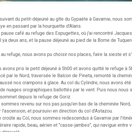
n suivant du petit-déjeuné au gîte du Gypaète à Gavarnie, nous 
ye en passant par la hourquette d'Alans.
 pause café au refuge des Espugettes, où j'ai rencontré Jacques 
l ya deux ans, et la pause déjeuné au pied de la Borne de Tuquer
 au refuge, nous avons pu choisir nos places, faire la sieste et s
s avons pris le petit déjeuné à 5h00 et avons quitté le refuge à
acé par le Nord, traversée le Balcon de Pineta, remonté la chemin
ussé nos crampons à glace. Au col du Cylindre, nous avons été a
de nuages orographiques ballottés par le vent. Puis nous nous 
e sommet depuis le refuge de Goriz.
 sommes revenu sur nos pas jusqu'en bas de la cheminée Nord, 
r l'ascension, et poursuivi en direction du col d'Astazou.
e croûte au Col, nous sommes redescendus à Gavarnie par l'itiné
inéraire rapide, beau, aérien et "casse-jambes", qui navigue entre