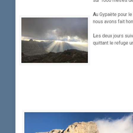
sur 1000 mètres de
A
u Gypaète pour le 
nous avons fait hon
L
es deux jours sui
quittant le refuge 