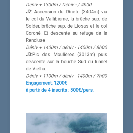
Déniv + 1300m / Déniv - / 4h00
J2:
Ascension de l'Aneto (3404m) via
le col du Vallibierne, la brêche sup. de
Solder, brêche sup. de Llosas et le col
Coroné. Et descente au refuge de la
Rencluse
Déniv + 1400m / déniv - 1400m / 8h00
J3:
Pic des Moulières (3013m) puis
descente sur la bouche Sud du tunnel
de Vielha.
Déniv + 1100m / déniv - 1400m / 7h00
Engagement:
1200€
à partir de 4 inscrits :
300€/pers.