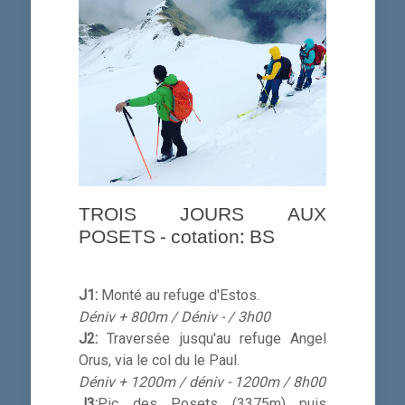
TROIS JOURS AUX
POSETS - cotation: BS
J1:
Monté au refuge d'Estos.
Déniv + 800m / Déniv - / 3h00
J2:
Traversée jusqu'au refuge Angel
Orus, via le col du le Paul.
Déniv + 1200m / déniv - 1200m / 8h00
J3:
Pic des Posets (3375m) puis