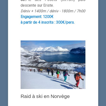
descente sur Eriste.
Déniv + 1400m / déniv - 1800m / 7h00
Engagement:
1200€
à partir de 4 inscrits :
300€/pers.
Raid à ski en Norvège